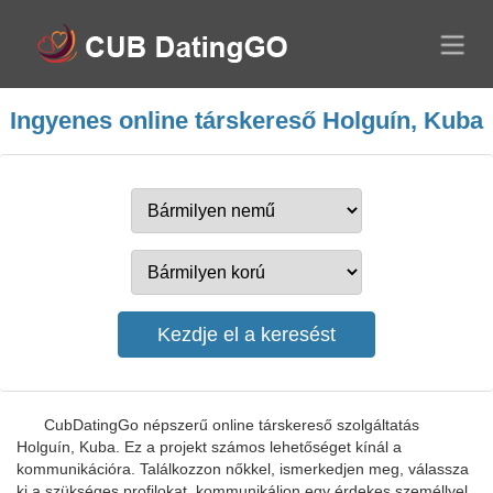
Ingyenes online társkereső Holguín, Kuba
CubDatingGo népszerű online társkereső szolgáltatás
Holguín, Kuba. Ez a projekt számos lehetőséget kínál a
kommunikációra. Találkozzon nőkkel, ismerkedjen meg, válassza
ki a szükséges profilokat, kommunikáljon egy érdekes személlyel.