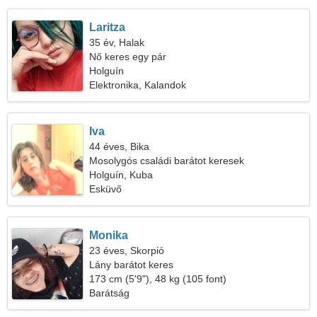
Laritza
35 év, Halak
Nő keres egy pár
Holguín
Elektronika, Kalandok
Iva
44 éves, Bika
Mosolygós családi barátot keresek
Holguín, Kuba
Esküvő
Monika
23 éves, Skorpió
Lány barátot keres
173 cm (5'9"), 48 kg (105 font)
Barátság