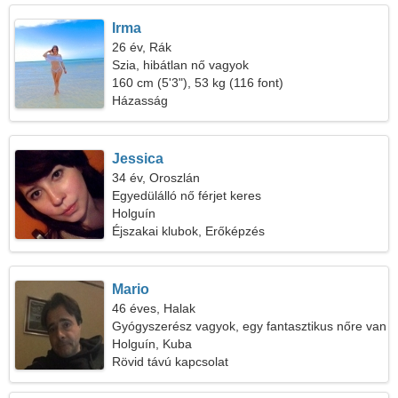
Irma
26 év, Rák
Szia, hibátlan nő vagyok
160 cm (5'3"), 53 kg (116 font)
Házasság
Jessica
34 év, Oroszlán
Egyedülálló nő férjet keres
Holguín
Éjszakai klubok, Erőképzés
Mario
46 éves, Halak
Gyógyszerész vagyok, egy fantasztikus nőre van
szükségem
Holguín, Kuba
Rövid távú kapcsolat