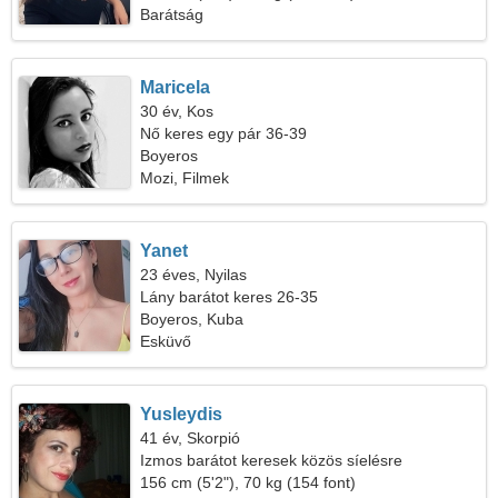
Barátság
Maricela
30 év, Kos
Nő keres egy pár 36-39
Boyeros
Mozi, Filmek
Yanet
23 éves, Nyilas
Lány barátot keres 26-35
Boyeros, Kuba
Esküvő
Yusleydis
41 év, Skorpió
Izmos barátot keresek közös síelésre
156 cm (5'2"), 70 kg (154 font)