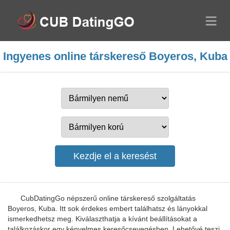
Ingyenes online társkereső Boyeros, Kuba
CubDatingGo népszerű online társkereső szolgáltatás
Boyeros, Kuba. Itt sok érdekes embert találhatsz és lányokkal
ismerkedhetsz meg. Kiválaszthatja a kívánt beállításokat a
találkozáskor egy kényelmes keresőcsevegésben. Lehetővé teszi,