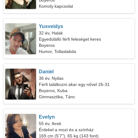
Boyeros
Komoly kapcsolat
Yusveidys
32 év, Halak
Egyedülálló férfi feleséget keres
Boyeros
Humor, Tollaslabda
Daniel
36 év, Nyilas
Férfi találkozni akar egy nővel 26-31
Boyeros, Kuba
Gimnasztika, Tánc
Evelyn
55 év, Ikrek
Érdekel a mozi és a színház
169 cm (5'7"), 65 kg (143 font)