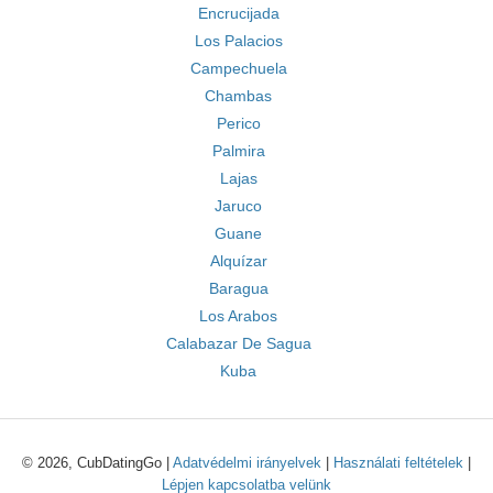
Encrucijada
Los Palacios
Campechuela
Chambas
Perico
Palmira
Lajas
Jaruco
Guane
Alquízar
Baragua
Los Arabos
Calabazar De Sagua
Kuba
© 2026, CubDatingGo |
Adatvédelmi irányelvek
|
Használati feltételek
|
Lépjen kapcsolatba velünk