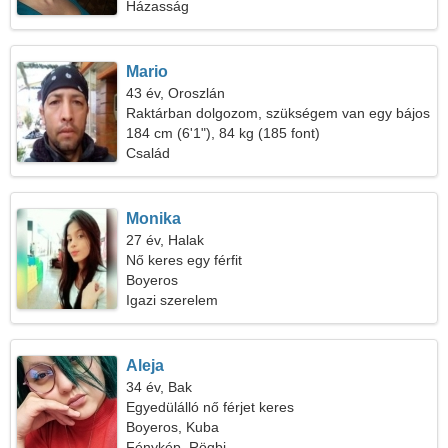
Házasság
Mario
43 év, Oroszlán
Raktárban dolgozom, szükségem van egy bájos
nőre
184 cm (6'1"), 84 kg (185 font)
Család
Monika
27 év, Halak
Nő keres egy férfit
Boyeros
Igazi szerelem
Aleja
34 év, Bak
Egyedülálló nő férjet keres
Boyeros, Kuba
Fénykép, Rögbi