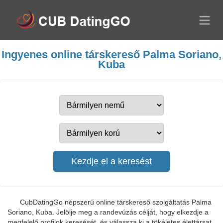
Ingyenes online társkereső Palma Soriano,
Kuba
CubDatingGo népszerű online társkereső szolgáltatás Palma
Soriano, Kuba. Jelölje meg a randevúzás célját, hogy elkezdje a
megfelelő profilok keresését, és válassza ki a tökéletes élettársat.