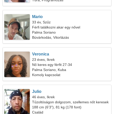
Túra, Programozás
Mario
33 év, Szűz
Férfi találkozni akar egy nővel
Palma Soriano
Búvárkodás, Vitorlázás
Veronica
23 éves, Ikrek
Nő keres egy férfit 27-34
Palma Soriano, Kuba
Komoly kapcsolat
Julio
46 éves, Ikrek
Tűzoltóságon dolgozom, szellemes nőt keresek
188 cm (6'3"), 81 kg (178 font)
Család