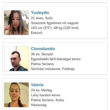
Yusleydis
21 éves, Szűz
Sziasztok figyelmes nő vagyok
163 cm (5'5"), 48 kg (105 font)
Esküvő
Clorodiaxido
36 év, Skorpió
Egyedülálló férfi feleséget keres
Palma Soriano
Színházi művészet, Földrajz
Valeria
24 év, Mérleg
Lány barátot keres
Palma Soriano, Kuba
Házasság