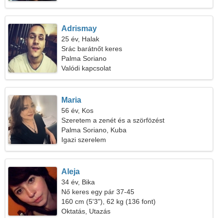
Adrismay
25 év, Halak
Srác barátnőt keres
Palma Soriano
Valódi kapcsolat
Maria
56 év, Kos
Szeretem a zenét és a szörfözést
Palma Soriano, Kuba
Igazi szerelem
Aleja
34 év, Bika
Nő keres egy pár 37-45
160 cm (5'3"), 62 kg (136 font)
Oktatás, Utazás