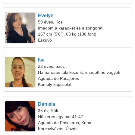
Evelyn
59 éves, Kos
Imádom a karaokét és a zongorát
167 cm (5'6"), 63 kg (138 font)
Esküvő
Isa
22 éves, Szűz
Hamarosan találkozunk, imádott nő vagyok
Aguada de Pasajeros
Komoly kapcsolat
Daniela
35 év, Rák
Nő keres egy pár 41-47
Aguada de Pasajeros, Kuba
Korcsolyázás, Úszás