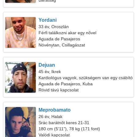
Barátság
Yordani
33 év, Oroszlán
Férfi találkozni akar egy nővel
Aguada de Pasajeros
Növénytan, Csillagászat
Dejuan
45 év, Ikrek
Kardiológus vagyok, szükségem van egy csábító
nőre
Aguada de Pasajeros, Kuba
Rövid távú kapcsolat
Meprobamato
26 év, Halak
Srác barátnőt keres 21-31
180 cm (5'11"), 78 kg (171 font)
Valódi kapcsolat