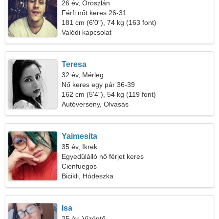
26 év, Oroszlán
Férfi nőt keres 26-31
181 cm (6'0"), 74 kg (163 font)
Valódi kapcsolat
Teresa
32 év, Mérleg
Nő keres egy pár 36-39
162 cm (5'4"), 54 kg (119 font)
Autóverseny, Olvasás
Yaimesita
35 év, Ikrek
Egyedülálló nő férjet keres
Cienfuegos
Bicikli, Hódeszka
Isa
25 év, Vízöntő