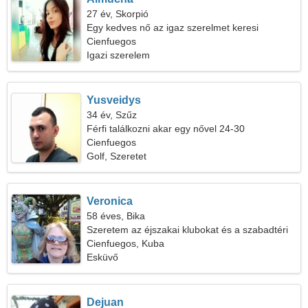
27 év, Skorpió
Egy kedves nő az igaz szerelmet keresi
Cienfuegos
Igazi szerelem
Yusveidys
34 év, Szűz
Férfi találkozni akar egy nővel 24-30
Cienfuegos
Golf, Szeretet
Veronica
58 éves, Bika
Szeretem az éjszakai klubokat és a szabadtéri
sétákat
Cienfuegos, Kuba
Esküvő
Dejuan