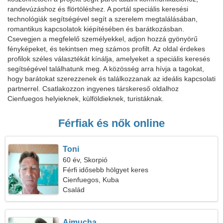
randevúzáshoz és flörtöléshez. A portál speciális keresési
technológiák segítségével segít a szerelem megtalálásában,
romantikus kapcsolatok kiépítésében és barátkozásban.
Csevegjen a megfelelő személyekkel, adjon hozzá gyönyörű
fényképeket, és tekintsen meg számos profilt. Az oldal érdekes
profilok széles választékát kínálja, amelyeket a speciális keresés
segítségével találhatunk meg. A közösség arra hívja a tagokat,
hogy barátokat szerezzenek és találkozzanak az ideális kapcsolati
partnerrel. Csatlakozzon ingyenes társkereső oldalhoz
Cienfuegos helyieknek, külföldieknek, turistáknak.
Férfiak és nők online
Toni
60 év, Skorpió
Férfi idősebb hölgyet keres
Cienfuegos, Kuba
Család
Aimucha