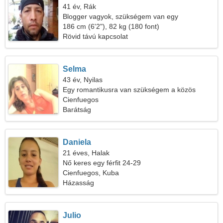
41 év, Rák
Blogger vagyok, szükségem van egy
fantasztikus nőre
186 cm (6'2"), 82 kg (180 font)
Rövid távú kapcsolat
Selma
43 év, Nyilas
Egy romantikusra van szükségem a közös
síeléshez
Cienfuegos
Barátság
Daniela
21 éves, Halak
Nő keres egy férfit 24-29
Cienfuegos, Kuba
Házasság
Julio