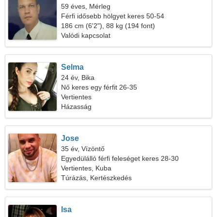
59 éves, Mérleg
Férfi idősebb hölgyet keres 50-54
186 cm (6'2"), 88 kg (194 font)
Valódi kapcsolat
Selma
24 év, Bika
Nő keres egy férfit 26-35
Vertientes
Házasság
Jose
35 év, Vízöntő
Egyedülálló férfi feleséget keres 28-30
Vertientes, Kuba
Túrázás, Kertészkedés
Isa