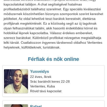
kapcsolatokat találjon. A chat segítségével hatalmas
profiladatbázisból találhatsz szerelmet. Egy speciális kiválasztási
módszernek köszönhetően bizonyos szempontok szerint kereshet
jelölteket. Az oldal lehetővé teszi barátok keresését, élettársa
profiljának megtekintését. Ez a közösség segít az új tagoknak
olyan felhasználókat találni, akik hasonló érdeklődési körrel és
hobbikkal lépnek kapcsolatba. Válassz érdekes embereket,
szerezz barátokat. Különböző profilokat nézegetve megtalálhatja
lelki társát. Csatlakozzon ingyenes társkereső oldalhoz Vertientes
helyieknek, külföldieknek, turistáknak.
Férfiak és nők online
Yusveidys
22 éves, Ikrek
Srác barátnőt keres 22-28
Vertientes, Kuba
Rövid távú kapcsolat
Rafael