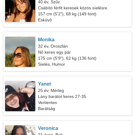
40 év, Szűz
Csábító férfit keresek közös síelésre
157 cm (5'2"), 68 kg (149 font)
Esküvő
Monika
32 év, Oroszlán
Nő keres egy pár
175 cm (5'9"), 62 kg (136 font)
Síelés, Humor
Yanet
25 év, Mérleg
Lány barátot keres 27-35
Vertientes
Barátság
Veronica
21 éves, Bak