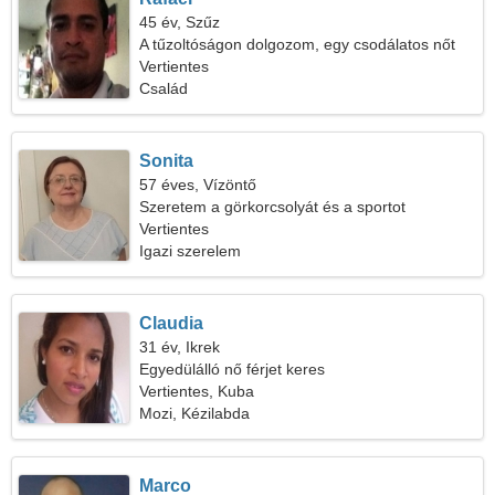
45 év, Szűz
A tűzoltóságon dolgozom, egy csodálatos nőt
keresek
Vertientes
Család
Sonita
57 éves, Vízöntő
Szeretem a görkorcsolyát és a sportot
Vertientes
Igazi szerelem
Claudia
31 év, Ikrek
Egyedülálló nő férjet keres
Vertientes, Kuba
Mozi, Kézilabda
Marco