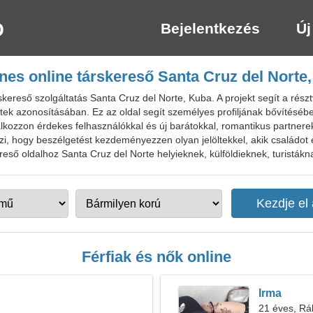
Bejelentkezés
Új
nes online társkereső Santa Cruz del Norte
kereső szolgáltatás Santa Cruz del Norte, Kuba. A projekt segít a rés
ltek azonosításában. Ez az oldal segít személyes profiljának bővítésé
álkozzon érdekes felhasználókkal és új barátokkal, romantikus partner
zi, hogy beszélgetést kezdeményezzen olyan jelöltekkel, akik családot
reső oldalhoz Santa Cruz del Norte helyieknek, külföldieknek, turistákn
Férfiak és nők online
Irma
21 éves, Rá