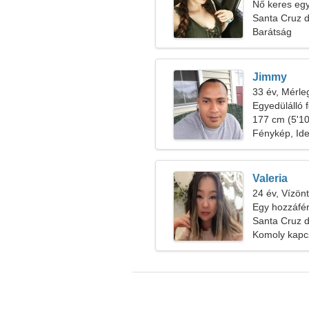
Nő keres egy 
Santa Cruz d
Barátság
Jimmy
33 év, Mérle
Egyedülálló f
177 cm (5'10
Fénykép, Id
Valeria
24 év, Vízön
Egy hozzáfér
keres
Santa Cruz d
Komoly kapc