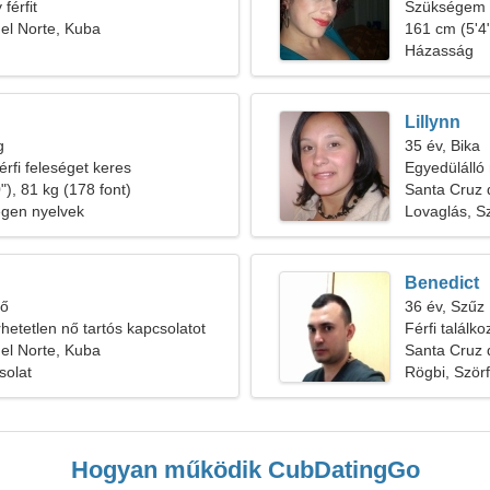
férfit
Szükségem v
el Norte, Kuba
161 cm (5'4"
Házasság
Lillynn
g
35 év, Bika
érfi feleséget keres
Egyedülálló 
"), 81 kg (178 font)
Santa Cruz 
egen nyelvek
Lovaglás, S
Benedict
tő
36 év, Szűz
hetetlen nő tartós kapcsolatot
Férfi találk
el Norte, Kuba
Santa Cruz 
solat
Rögbi, Ször
Hogyan működik CubDatingGo