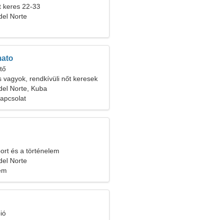
t keres 22-33
del Norte
ato
tő
 vagyok, rendkívüli nőt keresek
del Norte, Kuba
kapcsolat
ort és a történelem
del Norte
lem
ió