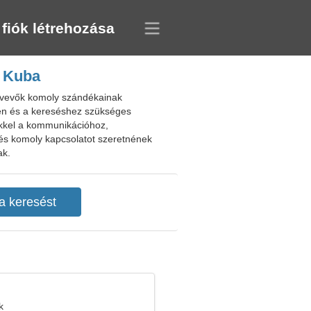
 fiók létrehozása
, Kuba
ztvevők komoly szándékainak
ben és a kereséshez szükséges
ekkel a kommunikációhoz,
 és komoly kapcsolatot szeretnének
ak.
k