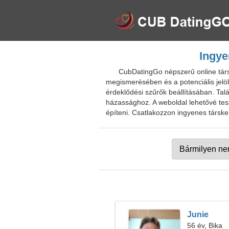
Ingye
CubDatingGo népszerű online társ
megismerésében és a potenciális jelö
érdeklődési szűrők beállításában. Tal
házassághoz. A weboldal lehetővé tes
építeni. Csatlakozzon ingyenes társke
Junie
56 év, Bika