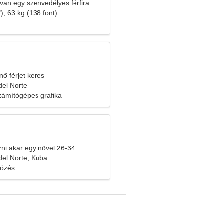
an egy szenvedélyes férfira
), 63 kg (138 font)
nő férjet keres
del Norte
zámítógépes grafika
ozni akar egy nővel 26-34
del Norte, Kuba
fözés