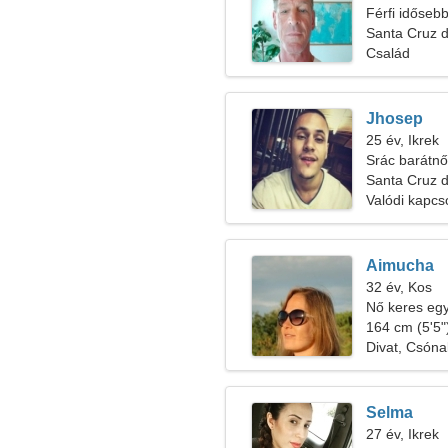
Férfi időseb
Santa Cruz d
Család
Jhosep
25 év, Ikrek
Srác barátnő
Santa Cruz d
Valódi kapcs
Aimucha
32 év, Kos
Nő keres egy
164 cm (5'5")
Divat, Csón
Selma
27 év, Ikrek