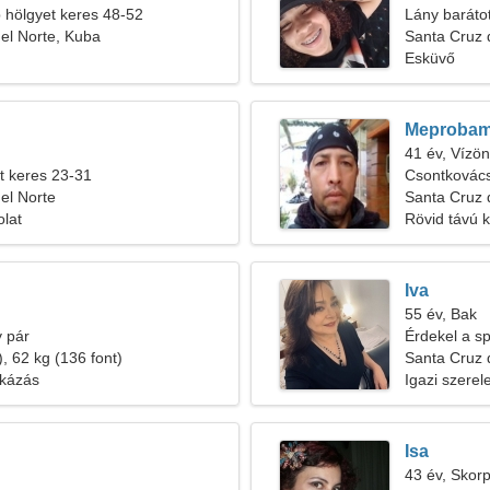
b hölgyet keres 48-52
Lány baráto
el Norte, Kuba
Santa Cruz 
Esküvő
Meprobam
41 év, Vízön
t keres 23-31
Csontkovács
el Norte
Santa Cruz 
olat
Rövid távú 
Iva
55 év, Bak
 pár
Érdekel a sp
, 62 kg (136 font)
Santa Cruz 
akázás
Igazi szere
Isa
43 év, Skorp