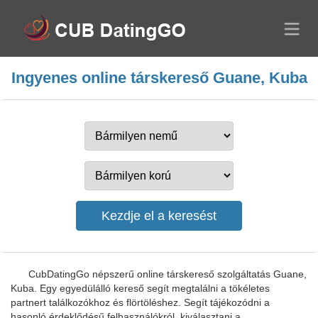
Ingyenes online társkereső Guane, Kuba
CubDatingGo népszerű online társkereső szolgáltatás Guane,
Kuba. Egy egyedülálló kereső segít megtalálni a tökéletes
partnert találkozókhoz és flörtöléshez. Segít tájékozódni a
hasonló érdeklődésű felhasználókról, kiválasztani a