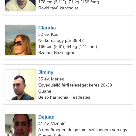
178 cm (5'11"), 71 kg (156 font)
Rövid távú kapcsolat
Claudia
32 év, Kos
Nő keres egy pár 35-42
166 cm (5'6"), 64 kg (141 font)
Szafari, Bázisugrás
Jimmy
35 év, Mérleg
Egyedülálló férfi feleséget keres 26-30
Guane
Belső harmónia, Testfestés
Dejuan
41 év, Vízöntő
A rendőrségen dolgozom, szükségem van egy
csodálatos nőre
Guane, Kuba