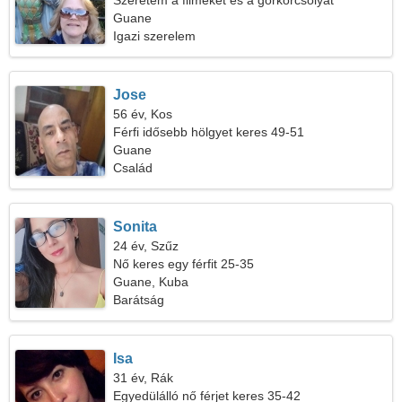
Szeretem a filmeket és a görkorcsolyát
Guane
Igazi szerelem
Jose
56 év, Kos
Férfi idősebb hölgyet keres 49-51
Guane
Család
Sonita
24 év, Szűz
Nő keres egy férfit 25-35
Guane, Kuba
Barátság
Isa
31 év, Rák
Egyedülálló nő férjet keres 35-42