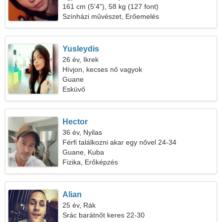
161 cm (5'4"), 58 kg (127 font)
Színházi művészet, Erőemelés
Yusleydis
26 év, Ikrek
Hívjon, kecses nő vagyok
Guane
Esküvő
Hector
36 év, Nyilas
Férfi találkozni akar egy nővel 24-34
Guane, Kuba
Fizika, Erőképzés
Alian
25 év, Rák
Srác barátnőt keres 22-30