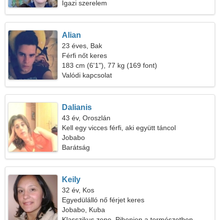
Igazi szerelem
Alian
23 éves, Bak
Férfi nőt keres
183 cm (6'1"), 77 kg (169 font)
Valódi kapcsolat
Dalianis
43 év, Oroszlán
Kell egy vicces férfi, aki együtt táncol
Jobabo
Barátság
Keily
32 év, Kos
Egyedülálló nő férjet keres
Jobabo, Kuba
Klasszikus zene, Pihenjen a természetben