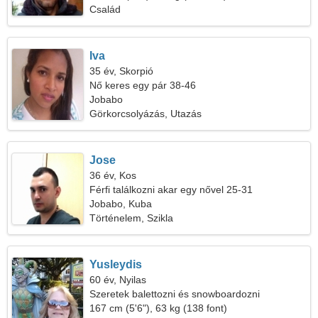
Család
Iva
35 év, Skorpió
Nő keres egy pár 38-46
Jobabo
Görkorcsolyázás, Utazás
Jose
36 év, Kos
Férfi találkozni akar egy nővel 25-31
Jobabo, Kuba
Történelem, Szikla
Yusleydis
60 év, Nyilas
Szeretek balettozni és snowboardozni
167 cm (5'6"), 63 kg (138 font)