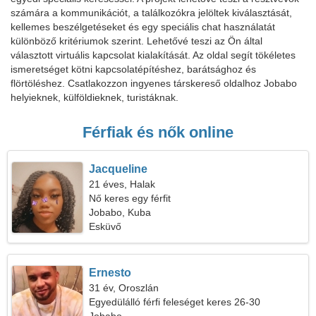
számára a kommunikációt, a találkozókra jelöltek kiválasztását,
kellemes beszélgetéseket és egy speciális chat használatát
különböző kritériumok szerint. Lehetővé teszi az Ön által
választott virtuális kapcsolat kialakítását. Az oldal segít tökéletes
ismeretséget kötni kapcsolatépítéshez, barátsághoz és
flörtöléshez. Csatlakozzon ingyenes társkereső oldalhoz Jobabo
helyieknek, külföldieknek, turistáknak.
Férfiak és nők online
Jacqueline
21 éves, Halak
Nő keres egy férfit
Jobabo, Kuba
Esküvő
Ernesto
31 év, Oroszlán
Egyedülálló férfi feleséget keres 26-30