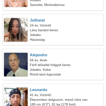
Jobabo
Szeretet, Minimalizmus
Jutharat
24 év, Vízöntő
Lány barátot keres
Jobabo
Házasság
Alejandro
56 év, Ikrek
Férfi idősebb hölgyet keres
Jobabo, Kuba
Rövid távú kapcsolat
Leonardo
41 év, Vízöntő
Étteremben dolgozom, menő nőre van
szükségem
189 cm (6'3"), 81 kg (178 font)