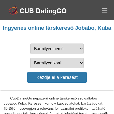
Ingyenes online társkereső Jobabo, Kuba
CubDatingGo népszerű online társkereső szolgáltatás
Jobabo, Kuba. Keressen komoly kapcsolatokat, barátságokat,
flörtöljön, csevegjen a releváns felhasználói profilokon található
egyedi speciális kereséssel. A projekt lehetővé teszi a résztvevők